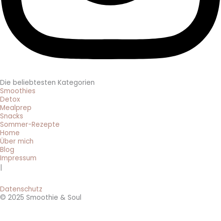
Die beliebtesten Kategorien
Smoothies
Detox
Mealprep
Snacks
Sommer-Rezepte
Home
Über mich
Blog
Impressum
|
Datenschutz
© 2025 Smoothie & Soul
BRANDNEU: 0 € Smoothie-Rezepte 🔥
Hol dir jetzt die 3 beliebtesten 5-Minuten-Smoothie-Rezepte für