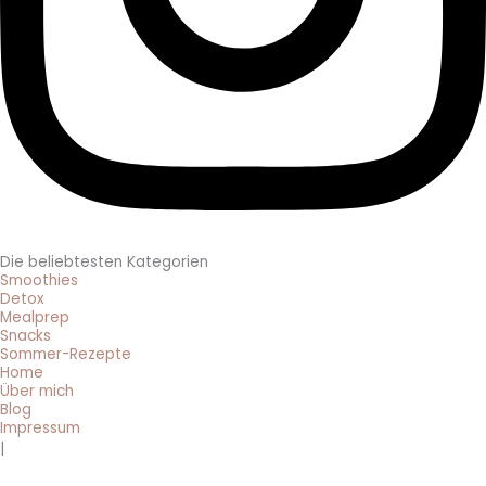
Die beliebtesten Kategorien
Smoothies
Detox
Mealprep
Snacks
Sommer-Rezepte
Home
Über mich
Blog
Impressum
|