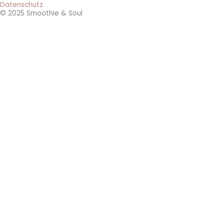
Datenschutz
© 2025 Smoothie & Soul
0€ Rezeptkarten-Set
Gesund durch
alle Jahreszeiten
- mit diesen 3 einfachen und
leckeren Smoothie-Rezepten
Lade dir jetzt das
Smoothie Rezeptkarten-Set
herunter und
starte noch heute dein
dein Immunsystem zu stärken
!
Vorname
E-Mailadresse