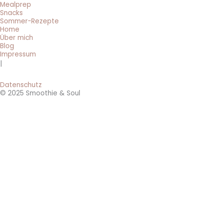
Mealprep
Snacks
Sommer-Rezepte
Home
Über mich
Blog
Impressum
|
Datenschutz
© 2025 Smoothie & Soul
BRANDNEU: 0 € Smoothie-Rezepte 🔥
Hol dir jetzt die 3 beliebtesten 5-Minuten-Smoothie-Rezepte für
jeden Tag!