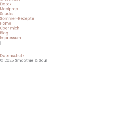
Detox
Mealprep
Snacks
Sommer-Rezepte
Home
Über mich
Blog
Impressum
|
Datenschutz
© 2025 Smoothie & Soul
BRANDNEU: 0 € Smoothie-Rezepte 🔥
Hol dir jetzt die 3 beliebtesten 5-Minuten-Smoothie-Rezepte für
jeden Tag!