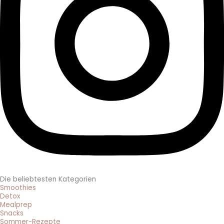
Die beliebtesten Kategorien
Smoothies
Detox
Mealprep
Snacks
Sommer-Rezepte