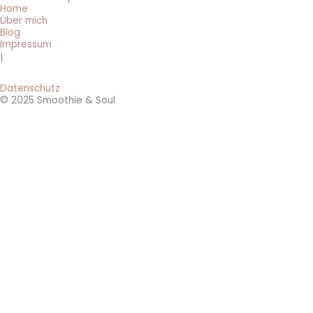
Home
Über mich
Blog
Impressum
|
Datenschutz
© 2025 Smoothie & Soul
BRANDNEU: 0 € Smoothie-Rezepte 🔥
Hol dir jetzt die 3 beliebtesten 5-Minuten-Smoothie-Rezepte für
jeden Tag!