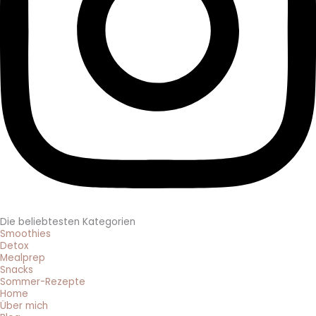
Die beliebtesten Kategorien
Smoothies
Detox
Mealprep
Snacks
Sommer-Rezepte
Home
Über mich