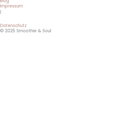
Blog
Impressum
|
Datenschutz
© 2025 Smoothie & Soul
BRANDNEU: 0 € Smoothie-Rezepte 🔥
Hol dir jetzt die 3 beliebtesten 5-Minuten-Smoothie-Rezepte für
jeden Tag!